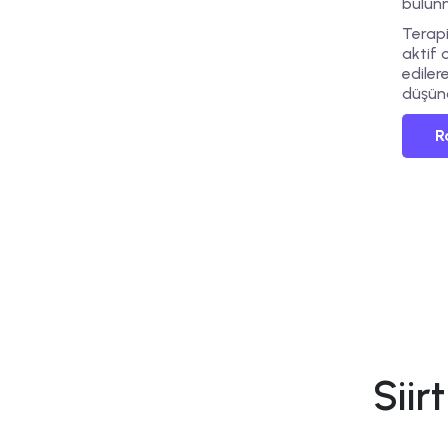
bulun
Terap
aktif 
ediler
düşünc
R
Siir