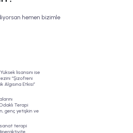
diyorsan hemen bizimle
Yüksek lisansını ise
tezini “Şizofreni
Algısına Etkisi”
larını
Odaklı Terapi
n, genç yetişkin ve
 sanat terapi
Hiperaktivite