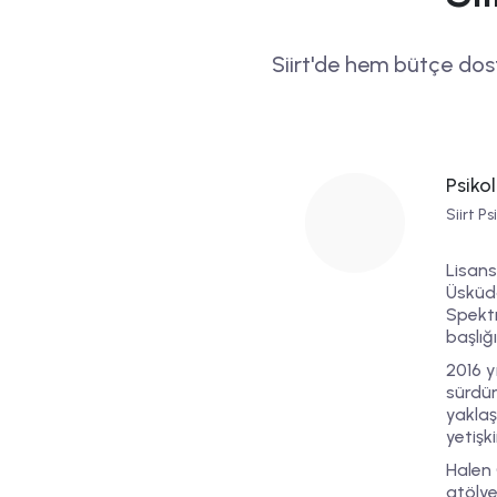
Siirt'de hem bütçe do
Psiko
Siirt Ps
Lisans
Üsküda
Spektr
başlığ
2016 y
sürdü
yaklaş
yetişk
Halen 
atölye