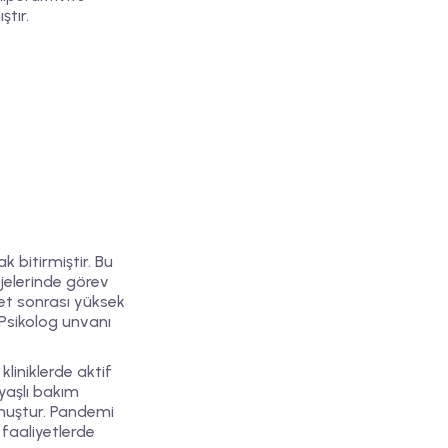
tır.
k bitirmiştir. Bu
ojelerinde görev
et sonrası yüksek
Psikolog unvanı
liniklerde aktif
yaşlı bakım
muştur. Pandemi
 faaliyetlerde