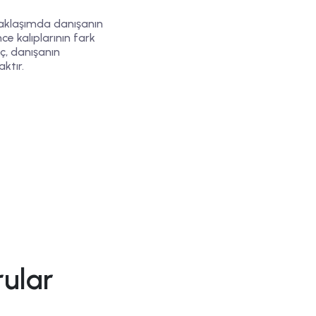
yaklaşımda danışanın
e kalıplarının fark
aç, danışanın
ktır.
rular