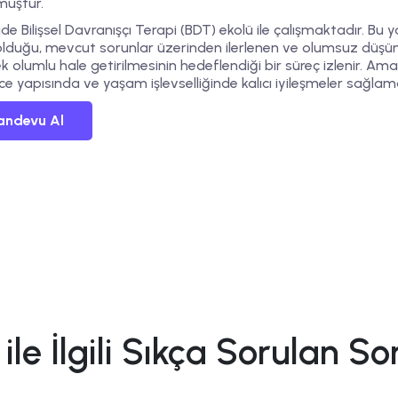
muştur.
ide
Bilişsel Davranışçı Terapi (BDT)
ekolü ile çalışmaktadır. Bu 
olduğu, mevcut sorunlar üzerinden ilerlenen ve olumsuz düşünc
ek olumlu hale getirilmesinin hedeflendiği bir süreç izlenir. Am
e yapısında ve yaşam işlevselliğinde kalıcı iyileşmeler sağlama
andevu Al
t ile İlgili Sıkça Sorulan So