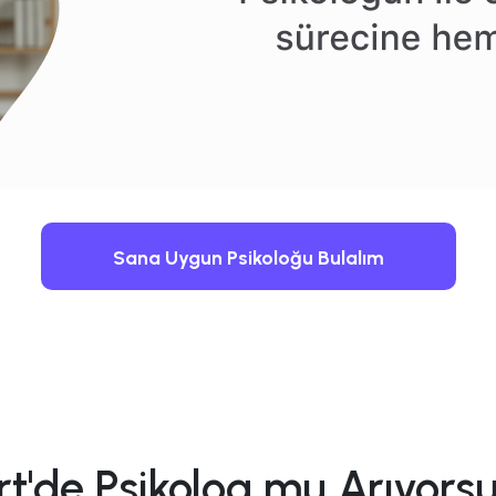
Sana Uygun Psikoloğu Bulalım
irt'de Psikolog mu Arıyors