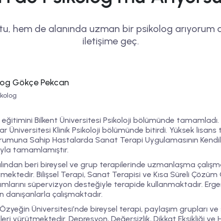
stu, hem de alanında uzman bir psikolog arıyorum 
iletişime geç.
log Gökçe Pekcan
ikolog
 eğitimini Bilkent Üniversitesi Psikoloji bölümünde tamamladı. 
r Üniversitesi Klinik Psikoloji bölümünde bitirdi. Yüksek lisans 
umuna Sahip Hastalarda Sanat Terapi Uygulamasının Kendilik 
ıyla tamamlamıştır.
ılından beri bireysel ve grup terapilerinde uzmanlaşma çalışma
rmektedir.
Bilişsel Terapi
,
Sanat Terapisi
ve
Kısa Süreli Çözüm 
ımlarını süpervizyon desteğiyle terapide kullanmaktadır. Erge
in danışanlarla çalışmaktadır.
Özyeğin Üniversitesi’nde bireysel terapi, paylaşım grupları ve
leri yürütmektedir.
Depresyon
,
Değersizlik
,
Dikkat Eksikliği ve 