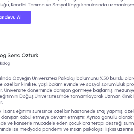
luğu
,
Kendini Tanıma
ve
Sosyal Kaygı
konularında uzmanlaşmış
andevu Al
log Serra Öztürk
ikolog
ılında Özyeğin Üniversitesi Psikoloji bölümünü %50 burslu olara
e özel bir klinikte, yaşlı bakım evinde ve sosyal sorumluluk pr
ır. Üniversite döneminde danışan görmeye başlamış, mezuniy
 eğitimini Doğuş Üniversitesi'nde tamamlayarak Uzman Klinik 
r.
 lisans eğitimi süresince özel bir hastanede staj yapmış, özel k
 danışan kabul etmeye devam etmiştir. Ayrıca gönüllü olarak 
inde ve kanserle mücadele eden çocuklara terapi desteği sun
nde ise medyada pandemi ve insan psikolojisi ilişkisi üzerine