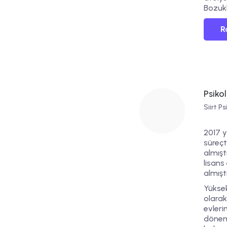
Bozuk
R
Psiko
Siirt Ps
2017 y
süreçt
almışt
lisans
almıştı
Yüksek
olarak
evler
dönemi