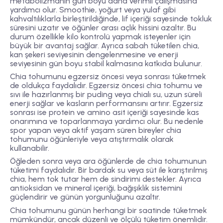
metabolizmanın gün boyu daha verimli çalışmasına
yardımcı olur. Smoothie, yoğurt veya yulaf gibi
kahvaltılıklarla birleştirildiğinde, lif içeriği sayesinde tokluk
süresini uzatır ve öğünler arası açlık hissini azaltır. Bu
durum özellikle kilo kontrolü yapmak isteyenler için
büyük bir avantaj sağlar. Ayrıca sabah tüketilen chia,
kan şekeri seviyesinin dengelenmesine ve enerji
seviyesinin gün boyu stabil kalmasına katkıda bulunur.
Chia tohumunu
egzersiz öncesi veya sonrası
tüketmek
de oldukça faydalıdır. Egzersiz öncesi chia tohumu ve
sıvı ile hazırlanmış bir puding veya chialı su, uzun süreli
enerji sağlar ve kasların performansını artırır. Egzersiz
sonrası ise protein ve amino asit içeriği sayesinde kas
onarımına ve toparlanmaya yardımcı olur. Bu nedenle
spor yapan veya aktif yaşam süren bireyler chia
tohumunu öğünleriyle veya atıştırmalık olarak
kullanabilir.
Öğleden sonra veya ara öğünlerde de chia tohumunun
tüketimi faydalıdır. Bir bardak su veya süt ile karıştırılmış
chia, hem tok tutar hem de sindirimi destekler. Ayrıca
antioksidan ve mineral içeriği, bağışıklık sistemini
güçlendirir ve günün yorgunluğunu azaltır.
Chia tohumunu günün herhangi bir saatinde tüketmek
mümkündür, ancak
düzenli ve ölçülü tüketim
önemlidir.