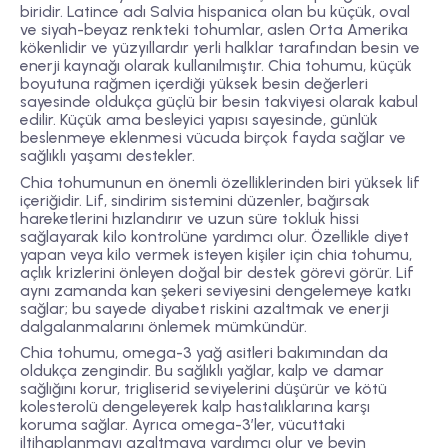
biridir. Latince adı
Salvia hispanica
olan bu küçük, oval
ve siyah-beyaz renkteki tohumlar, aslen Orta Amerika
kökenlidir ve yüzyıllardır yerli halklar tarafından besin ve
enerji kaynağı olarak kullanılmıştır. Chia tohumu, küçük
boyutuna rağmen içerdiği yüksek besin değerleri
sayesinde oldukça güçlü bir besin takviyesi olarak kabul
edilir. Küçük ama besleyici yapısı sayesinde, günlük
beslenmeye eklenmesi vücuda birçok fayda sağlar ve
sağlıklı yaşamı destekler.
Chia tohumunun en önemli özelliklerinden biri
yüksek lif
içeriğidir
. Lif, sindirim sistemini düzenler, bağırsak
hareketlerini hızlandırır ve uzun süre tokluk hissi
sağlayarak kilo kontrolüne yardımcı olur. Özellikle diyet
yapan veya kilo vermek isteyen kişiler için chia tohumu,
açlık krizlerini önleyen doğal bir destek görevi görür. Lif
aynı zamanda kan şekeri seviyesini dengelemeye katkı
sağlar; bu sayede diyabet riskini azaltmak ve enerji
dalgalanmalarını önlemek mümkündür.
Chia tohumu,
omega-3 yağ asitleri
bakımından da
oldukça zengindir. Bu sağlıklı yağlar, kalp ve damar
sağlığını korur, trigliserid seviyelerini düşürür ve kötü
kolesterolü dengeleyerek kalp hastalıklarına karşı
koruma sağlar. Ayrıca omega-3’ler, vücuttaki
iltihaplanmayı azaltmaya yardımcı olur ve beyin