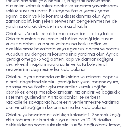
tohumlarındaki çözünebilir lif, bağırsak hareketlerini
düzenler, kabızlık riskini azaltır ve sindirimi yavaşlatarak
tokluk süresini uzatır. Bu sayede fazla yemek yeme
eğilimi azalır ve kilo kontrolü desteklenmiş olur. Aynı
zamanda lif, kan şekeri seviyesinin dengelenmesine de
yardımcı olarak diyabet riskini azaltabilir.
Chialı su,
vücudu nemli tutma
açısından da faydalıdır.
Chia tohumları suyu emip jel hâline geldiği için, suyun
vücutta daha uzun süre kalmasına katkı sağlar ve
özellikle sıcak havalarda veya egzersiz öncesi ve sonrası
vücudun sıvı dengesini korumasına yardımcı olur. Ayrıca
içerdiği
omega-3 yağ asitleri
, kalp ve damar sağlığını
destekler, iltihaplanmayı azaltır ve kötü kolesterol
seviyelerinin düşmesine katkıda bulunur.
Chialı su aynı zamanda
antioksidan ve mineral deposu
olarak değerlendirilebilir. İçerdiği kalsiyum, magnezyum,
potasyum ve fosfor gibi mineraller kemik sağlığını
destekler, enerji metabolizmasını hızlandırır ve bağışıklık
sistemini güçlendirir. Antioksidanlar ise serbest
radikallerle savaşarak hücrelerin yenilenmesine yardımcı
olur ve cilt sağlığının korunmasına katkıda bulunur.
Chialı suyu hazırlamak oldukça kolaydır: 1-2 yemek kaşığı
chia tohumu bir bardak suya eklenir ve 10-15 dakika
bekletildikten sonra tüketilebilir. İsteğe bağlı olarak limon,