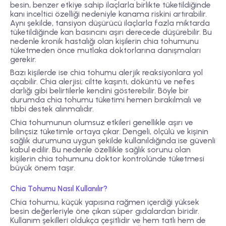
besin, benzer etkiye sahip ilaçlarla birlikte tüketildiğinde
kanı inceltici özelliği nedeniyle kanama riskini artırabilir.
Aynı şekilde, tansiyon düşürücü ilaçlarla fazla miktarda
tüketildiğinde kan basıncını aşırı derecede düşürebilir. Bu
nedenle kronik hastalığı olan kişilerin chia tohumunu
tüketmeden önce mutlaka doktorlarına danışmaları
gerekir.
Bazı kişilerde ise chia tohumu alerjik reaksiyonlara yol
açabilir. Chia alerjisi; ciltte kaşıntı, döküntü ve nefes
darlığı gibi belirtilerle kendini gösterebilir. Böyle bir
durumda chia tohumu tüketimi hemen bırakılmalı ve
tıbbi destek alınmalıdır.
Chia tohumunun olumsuz etkileri genellikle aşırı ve
bilinçsiz tüketimle ortaya çıkar. Dengeli, ölçülü ve kişinin
sağlık durumuna uygun şekilde kullanıldığında ise güvenli
kabul edilir. Bu nedenle özellikle sağlık sorunu olan
kişilerin chia tohumunu doktor kontrolünde tüketmesi
büyük önem taşır.
Chia Tohumu Nasıl Kullanılır?
Chia tohumu, küçük yapısına rağmen içerdiği yüksek
besin değerleriyle öne çıkan süper gıdalardan biridir.
Kullanım şekilleri oldukça çeşitlidir ve hem tatlı hem de