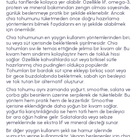
tuzlu tariflerde kolayca yer alabilir. Özellikle lif, omega-3,
protein ve mineral bakımından zengin olması sayesinde,
günlük beslenmeye pratik bir şekilde eklenebilir. Ancak
chia tohumunu tüketmeden önce doğru hazırlama
yöntemlerini bilmek faydalarını en iyi şekilde alabilmek
için önemlidir.
Chia tohumunun en yaygın kullanım yöntemlerinden biri,
su veya süt içerisinde bekletilerek şişirilmesidir
. Chia
tohumları sıvı ile temas ettiğinde jelimsi bir kıvam alır. Bu
kıvam hem sindirimi kolaylaştırır hem de tokluk hissi
sağlar. Özellikle kahvaltılarda süt veya bitkisel sütle
hazırlanmış chia pudingleri oldukça popülerdir.
Tohumları bir bardak süt içine ekleyip birkaç saat veya
bir gece buzdolabında bekletmek, sabah için besleyici
ve tok tutan bir alternatif oluşturur.
Chia tohumu aynı zamanda
yoğurt, smoothie, salata ve
çorba gibi besinlerin üzerine serpilerek de tüketilebilir
. Bu
yöntem hem pratik hem de lezzetlidir. Smoothie
içerisine eklendiğinde daha yoğun bir kıvam sağlar,
yoğurtla karıştırıldığında ise hem tatlı hem de besleyici
bir ara öğün haline gelir. Salatalarda veya sebze
yemeklerinde ise ekstra lif ve mineral desteği sunar.
Bir diğer yaygın kullanım şekli ise
hamur işlerinde
yumurta yerine kullanmaktır
. Vegan beslenenler için chia