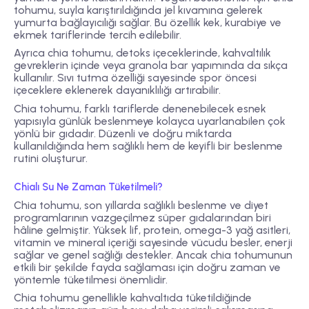
tohumu, suyla karıştırıldığında jel kıvamına gelerek
yumurta bağlayıcılığı sağlar. Bu özellik kek, kurabiye ve
ekmek tariflerinde tercih edilebilir.
Ayrıca chia tohumu,
detoks içeceklerinde, kahvaltılık
gevreklerin içinde veya granola bar yapımında
da sıkça
kullanılır. Sıvı tutma özelliği sayesinde spor öncesi
içeceklere eklenerek dayanıklılığı artırabilir.
Chia tohumu, farklı tariflerde denenebilecek esnek
yapısıyla günlük beslenmeye kolayca uyarlanabilen çok
yönlü bir gıdadır. Düzenli ve doğru miktarda
kullanıldığında hem sağlıklı hem de keyifli bir beslenme
rutini oluşturur.
Chialı Su Ne Zaman Tüketilmeli?
Chia tohumu, son yıllarda sağlıklı beslenme ve diyet
programlarının vazgeçilmez süper gıdalarından biri
hâline gelmiştir. Yüksek lif, protein, omega-3 yağ asitleri,
vitamin ve mineral içeriği sayesinde vücudu besler, enerji
sağlar ve genel sağlığı destekler. Ancak chia tohumunun
etkili bir şekilde fayda sağlaması için
doğru zaman ve
yöntemle tüketilmesi
önemlidir.
Chia tohumu genellikle
kahvaltıda
tüketildiğinde