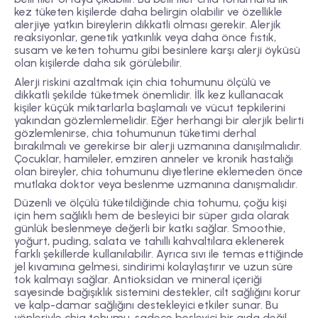
kez tüketen kişilerde daha belirgin olabilir ve özellikle
alerjiye yatkın bireylerin dikkatli olması gerekir. Alerjik
reaksiyonlar, genetik yatkınlık veya daha önce fıstık,
susam ve keten tohumu gibi besinlere karşı alerji öyküsü
olan kişilerde daha sık görülebilir.
Alerji riskini azaltmak için chia tohumunu
ölçülü ve
dikkatli şekilde
tüketmek önemlidir. İlk kez kullanacak
kişiler küçük miktarlarla başlamalı ve vücut tepkilerini
yakından gözlemlemelidir. Eğer herhangi bir alerjik belirti
gözlemlenirse, chia tohumunun tüketimi derhal
bırakılmalı ve gerekirse bir alerji uzmanına danışılmalıdır.
Çocuklar, hamileler, emziren anneler ve kronik hastalığı
olan bireyler, chia tohumunu diyetlerine eklemeden önce
mutlaka doktor veya beslenme uzmanına danışmalıdır.
Düzenli ve ölçülü tüketildiğinde chia tohumu, çoğu kişi
için hem sağlıklı hem de besleyici bir süper gıda olarak
günlük beslenmeye değerli bir katkı sağlar. Smoothie,
yoğurt, puding, salata ve tahıllı kahvaltılara eklenerek
farklı şekillerde kullanılabilir. Ayrıca sıvı ile temas ettiğinde
jel kıvamına gelmesi, sindirimi kolaylaştırır ve uzun süre
tok kalmayı sağlar. Antioksidan ve mineral içeriği
sayesinde bağışıklık sistemini destekler, cilt sağlığını korur
ve kalp-damar sağlığını destekleyici etkiler sunar. Bu
yönleriyle chia tohumu, sadece besleyici bir gıda değil,