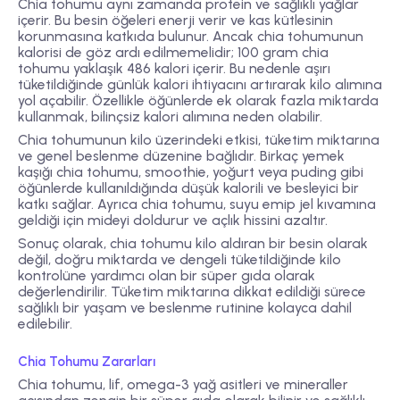
Chia tohumu aynı zamanda
protein ve sağlıklı yağlar
içerir. Bu besin öğeleri enerji verir ve kas kütlesinin
korunmasına katkıda bulunur. Ancak chia tohumunun
kalorisi de göz ardı edilmemelidir; 100 gram chia
tohumu yaklaşık 486 kalori içerir. Bu nedenle aşırı
tüketildiğinde günlük kalori ihtiyacını artırarak kilo alımına
yol açabilir. Özellikle öğünlerde ek olarak fazla miktarda
kullanmak, bilinçsiz kalori alımına neden olabilir.
Chia tohumunun kilo üzerindeki etkisi, tüketim miktarına
ve genel beslenme düzenine bağlıdır. Birkaç yemek
kaşığı chia tohumu, smoothie, yoğurt veya puding gibi
öğünlerde kullanıldığında düşük kalorili ve besleyici bir
katkı sağlar. Ayrıca chia tohumu, suyu emip jel kıvamına
geldiği için mideyi doldurur ve açlık hissini azaltır.
Sonuç olarak, chia tohumu kilo aldıran bir besin olarak
değil, doğru miktarda ve dengeli tüketildiğinde kilo
kontrolüne yardımcı olan bir süper gıda olarak
değerlendirilir. Tüketim miktarına dikkat edildiği sürece
sağlıklı bir yaşam ve beslenme rutinine kolayca dahil
edilebilir.
Chia Tohumu Zararları
Chia tohumu, lif, omega-3 yağ asitleri ve mineraller