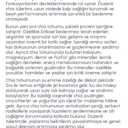
fonksiyonlarının desteklenmesinde rol oynar. Düzenli
chia tüketimi, uzun vadede kalp sağlığını korumak ve
beyin performansını artırmak için etkili bir beslenme
stratejisidir.
Bunun yanı sıra chia tohumu
yüksek protein içeriğine
sahiptir. Özellikle bitkisel beslenmeyi tercih edenler,
veganlar ve sporcular için kas gelişimi ve onarımı
açısından önemli bir katkı sağlar. İçerdiği
amino asitler
,
kas dokusunun onarılmasına ve güçlenmesine yardımcı
olur. Ayrıca chia tohumunda bulunan
kalsiyum,
magnezyum, demir ve fosfor
gibi mineraller, kemik
sağlığını destekler, enerji metabolizmasını hızlandırır ve
bağışıklık sistemini güçlendirir. Bu mineraller özellikle
çocuklar, hamileler ve yaşlılar için kritik öneme sahiptir.
Chia tohumunun
su emme özelliği
de dikkat çekicidir.
Sıvı ile temas ettiğinde jel kıvamına gelir, bu da mideyi
doldurarak uzun süre tok kalmayı sağlar ve sindirimi
kolaylaştırır. Bu özelliği sayesinde chia, pudingler,
smoothie’ler ve yoğurtlar için ideal bir malzeme hâline
gelir. Ayrıca chia tohumunun antioksidan içeriği, serbest
radikallerle savaşarak hücrelerin yenilenmesine ve cilt
sağlığının korunmasına katkıda bulunur. Düzenli
tüketimde, yaşlanma belirtilerini yavaşlatmaya ve genel
vücut direncini artırmaya yardımcı olur.