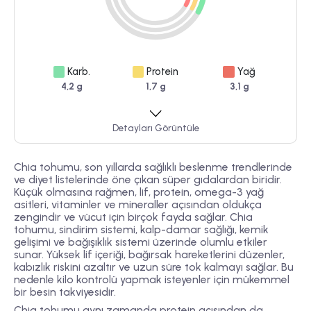
Karb.
Protein
Yağ
4,2 g
1,7 g
3,1 g
Detayları Görüntüle
Chia tohumu, son yıllarda sağlıklı beslenme trendlerinde
ve diyet listelerinde öne çıkan süper gıdalardan biridir.
Küçük olmasına rağmen, lif, protein, omega-3 yağ
asitleri, vitaminler ve mineraller açısından oldukça
zengindir ve vücut için birçok fayda sağlar. Chia
tohumu, sindirim sistemi, kalp-damar sağlığı, kemik
gelişimi ve bağışıklık sistemi üzerinde olumlu etkiler
sunar. Yüksek lif içeriği, bağırsak hareketlerini düzenler,
kabızlık riskini azaltır ve uzun süre tok kalmayı sağlar. Bu
nedenle kilo kontrolü yapmak isteyenler için mükemmel
bir besin takviyesidir.
Chia tohumu aynı zamanda protein açısından da