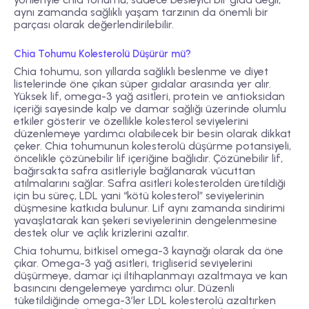
aynı zamanda sağlıklı yaşam tarzının da önemli bir
parçası olarak değerlendirilebilir.
Chia Tohumu Kolesterolü Düşürür mü?
Chia tohumu, son yıllarda sağlıklı beslenme ve diyet
listelerinde öne çıkan süper gıdalar arasında yer alır.
Yüksek lif, omega-3 yağ asitleri, protein ve antioksidan
içeriği sayesinde kalp ve damar sağlığı üzerinde olumlu
etkiler gösterir ve özellikle kolesterol seviyelerini
düzenlemeye yardımcı olabilecek bir besin olarak dikkat
çeker. Chia tohumunun kolesterolü düşürme potansiyeli,
öncelikle
çözünebilir lif içeriğine
bağlıdır. Çözünebilir lif,
bağırsakta safra asitleriyle bağlanarak vücuttan
atılmalarını sağlar. Safra asitleri kolesterolden üretildiği
için bu süreç, LDL yani “kötü kolesterol” seviyelerinin
düşmesine katkıda bulunur. Lif aynı zamanda sindirimi
yavaşlatarak kan şekeri seviyelerinin dengelenmesine
destek olur ve açlık krizlerini azaltır.
Chia tohumu,
bitkisel omega-3 kaynağı
olarak da öne
çıkar. Omega-3 yağ asitleri, trigliserid seviyelerini
düşürmeye, damar içi iltihaplanmayı azaltmaya ve kan
basıncını dengelemeye yardımcı olur. Düzenli
tüketildiğinde omega-3’ler LDL kolesterolü azaltırken