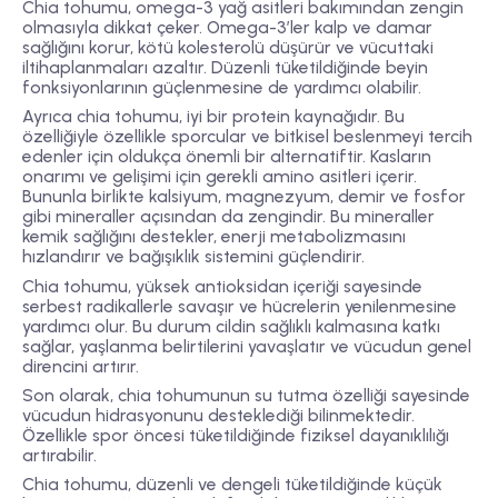
Chia tohumu, omega-3 yağ asitleri bakımından zengin
olmasıyla dikkat çeker. Omega-3’ler kalp ve damar
sağlığını korur, kötü kolesterolü düşürür ve vücuttaki
iltihaplanmaları azaltır. Düzenli tüketildiğinde beyin
fonksiyonlarının güçlenmesine de yardımcı olabilir.
Ayrıca chia tohumu, iyi bir protein kaynağıdır. Bu
özelliğiyle özellikle sporcular ve bitkisel beslenmeyi tercih
edenler için oldukça önemli bir alternatiftir. Kasların
onarımı ve gelişimi için gerekli amino asitleri içerir.
Bununla birlikte kalsiyum, magnezyum, demir ve fosfor
gibi mineraller açısından da zengindir. Bu mineraller
kemik sağlığını destekler, enerji metabolizmasını
hızlandırır ve bağışıklık sistemini güçlendirir.
Chia tohumu, yüksek antioksidan içeriği sayesinde
serbest radikallerle savaşır ve hücrelerin yenilenmesine
yardımcı olur. Bu durum cildin sağlıklı kalmasına katkı
sağlar, yaşlanma belirtilerini yavaşlatır ve vücudun genel
direncini artırır.
Son olarak, chia tohumunun su tutma özelliği sayesinde
vücudun hidrasyonunu desteklediği bilinmektedir.
Özellikle spor öncesi tüketildiğinde fiziksel dayanıklılığı
artırabilir.
Chia tohumu, düzenli ve dengeli tüketildiğinde küçük