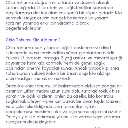
Chia tohumu, doğru miktarlarda ve düzenli olarak
kullanıldığında, lif, protein ve sağlıklı yağlar sayesinde
zayıflamaya destek olan çok yönlü bir süper gıdadır. Kilo
vermek isteyenler için dengeli beslenme ve yaşam
tarzının yanında etkili bir yardımcı olarak
değerlendirilebilir.
Chia Tohumu Kilo Aldırır mı?
Chia tohumu, son yıllarda sağlıklı beslenme ve diyet
listelerinde sıkça tercih edilen süper gıdalardan biridir.
Yüksek lif, protein, omega-3 yağ asitleri ve mineral içeriği
sayesinde hem kilo kontrolü hem de genel sağlık
açısından önemli faydalar sunar. Ancak birçok kişi, chia
tohumunun yüksek kalorili bir besin olup kilo aldırıp
aldırmadığını merak etmektedir.
Öncelikle chia tohumu, lif bakımından oldukça zengin bir
besindir. Lifler, mideyi uzun süre dolu tutarak tokluk hissi
yaratır ve açlık krizlerini önler. Bu özellik, kilo kontrolü
sağlamak isteyen kişiler için büyük bir avantajdır. Düzenli
ve ölçülü tüketildiğinde chia tohumları, iştahı
dengelemeye yardımcı olur ve aşırı yeme eğilimini azaltır.
Dolayısıyla kilo aldırmak yerine, kilo verme veya koruma
süreçlerini destekleyebilir.