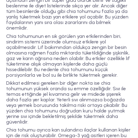
açısından zengin bir süper gıda olarak bilinir ve sağlıklı
beslenme ile diyet listelerinde sıkça yer alır. Ancak diğer
tüm besinlerde olduğu gibi chia tohumunu fazla ya da
yanlış tüketmek bazı yan etkilere yol açabilir. Bu yüzden
faydalarının yanı sıra olası zararlarını da bilmek
önemlidir.
Chia tohumunun en sık görülen yan etkilerinden biri,
sindirim sistemi üzerinde olumsuz etkilere yol
açabilmesidir. Lif bakımından oldukça zengin bir besin
olmasına rağmen fazla miktarda tüketildiğinde şişkinlik,
gaz ve karın ağrısına neden olabilir. Bu etkiler özellikle lif
tüketimine alışık olmayan kişilerde daha güçlü
hissedilebilir. Bu nedenle chia tohumunu küçük
porsiyonlarla ve bol su ile birlikte tüketmek gerekir.
Dikkat edilmesi gereken bir diğer nokta ise chia
tohumunun yüksek oranda su emme özelliğidir. Sıvı ile
temas ettiğinde jel kıvamına gelir ve midede şişerek
daha fazla yer kaplar. Yeterli sıvı alınmazsa boğazda
veya yemek borusunda takılma riski ortaya çıkabilir. Bu
yüzden chia tohumunu doğrudan kuru halde yutmak
yerine sıvı içinde bekletilmiş şekilde tüketmek daha
güvenlidir.
Chia tohumu ayrıca kan sulandırıcı ilaçlar kullanan kişiler
için de risk oluşturabilir. Omega-3 yağ asitleri içeren bu