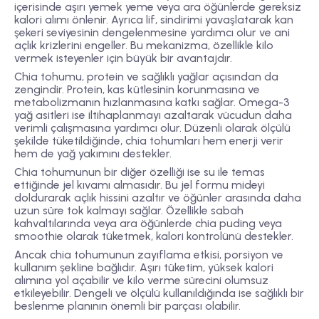
içerisinde aşırı yemek yeme veya ara öğünlerde gereksiz
kalori alımı önlenir. Ayrıca lif, sindirimi yavaşlatarak kan
şekeri seviyesinin dengelenmesine yardımcı olur ve ani
açlık krizlerini engeller. Bu mekanizma, özellikle kilo
vermek isteyenler için büyük bir avantajdır.
Chia tohumu,
protein ve sağlıklı yağlar
açısından da
zengindir. Protein, kas kütlesinin korunmasına ve
metabolizmanın hızlanmasına katkı sağlar. Omega-3
yağ asitleri ise iltihaplanmayı azaltarak vücudun daha
verimli çalışmasına yardımcı olur. Düzenli olarak ölçülü
şekilde tüketildiğinde, chia tohumları hem enerji verir
hem de yağ yakımını destekler.
Chia tohumunun bir diğer özelliği ise
su ile temas
ettiğinde jel kıvamı almasıdır
. Bu jel formu mideyi
doldurarak açlık hissini azaltır ve öğünler arasında daha
uzun süre tok kalmayı sağlar. Özellikle sabah
kahvaltılarında veya ara öğünlerde chia puding veya
smoothie olarak tüketmek, kalori kontrolünü destekler.
Ancak chia tohumunun zayıflama etkisi, porsiyon ve
kullanım şekline bağlıdır. Aşırı tüketim, yüksek kalori
alımına yol açabilir ve kilo verme sürecini olumsuz
etkileyebilir. Dengeli ve ölçülü kullanıldığında ise sağlıklı bir
beslenme planının önemli bir parçası olabilir.