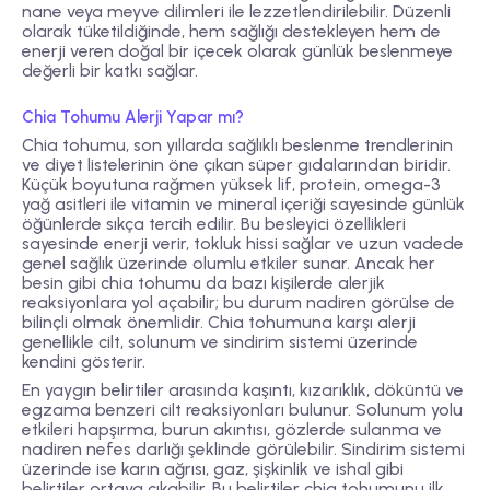
nane veya meyve dilimleri ile lezzetlendirilebilir. Düzenli
olarak tüketildiğinde, hem sağlığı destekleyen hem de
enerji veren doğal bir içecek olarak günlük beslenmeye
değerli bir katkı sağlar.
Chia Tohumu Alerji Yapar mı?
Chia tohumu, son yıllarda sağlıklı beslenme trendlerinin
ve diyet listelerinin öne çıkan süper gıdalarından biridir.
Küçük boyutuna rağmen yüksek lif, protein, omega-3
yağ asitleri ile vitamin ve mineral içeriği sayesinde günlük
öğünlerde sıkça tercih edilir. Bu besleyici özellikleri
sayesinde enerji verir, tokluk hissi sağlar ve uzun vadede
genel sağlık üzerinde olumlu etkiler sunar. Ancak her
besin gibi chia tohumu da bazı kişilerde alerjik
reaksiyonlara yol açabilir; bu durum nadiren görülse de
bilinçli olmak önemlidir. Chia tohumuna karşı alerji
genellikle
cilt, solunum ve sindirim sistemi
üzerinde
kendini gösterir.
En yaygın belirtiler arasında kaşıntı, kızarıklık, döküntü ve
egzama benzeri cilt reaksiyonları bulunur. Solunum yolu
etkileri hapşırma, burun akıntısı, gözlerde sulanma ve
nadiren nefes darlığı şeklinde görülebilir. Sindirim sistemi
üzerinde ise karın ağrısı, gaz, şişkinlik ve ishal gibi
belirtiler ortaya çıkabilir. Bu belirtiler chia tohumunu ilk