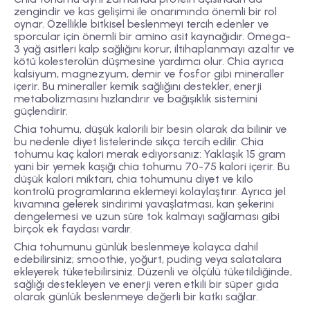
zengindir ve kas gelişimi ile onarımında önemli bir rol
oynar. Özellikle bitkisel beslenmeyi tercih edenler ve
sporcular için önemli bir amino asit kaynağıdır. Omega-
3 yağ asitleri kalp sağlığını korur, iltihaplanmayı azaltır ve
kötü kolesterolün düşmesine yardımcı olur. Chia ayrıca
kalsiyum, magnezyum, demir ve fosfor gibi mineraller
içerir. Bu mineraller kemik sağlığını destekler, enerji
metabolizmasını hızlandırır ve bağışıklık sistemini
güçlendirir.
Chia tohumu, düşük kalorili bir besin olarak da bilinir ve
bu nedenle diyet listelerinde sıkça tercih edilir. Chia
tohumu kaç kalori merak ediyorsanız: Yaklaşık 15 gram
yani bir yemek kaşığı chia tohumu 70-75 kalori içerir. Bu
düşük kalori miktarı, chia tohumunu diyet ve kilo
kontrolü programlarına eklemeyi kolaylaştırır. Ayrıca jel
kıvamına gelerek sindirimi yavaşlatması, kan şekerini
dengelemesi ve uzun süre tok kalmayı sağlaması gibi
birçok ek faydası vardır.
Chia tohumunu günlük beslenmeye kolayca dahil
edebilirsiniz; smoothie, yoğurt, puding veya salatalara
ekleyerek tüketebilirsiniz. Düzenli ve ölçülü tüketildiğinde,
sağlığı destekleyen ve enerji veren etkili bir süper gıda
olarak günlük beslenmeye değerli bir katkı sağlar.