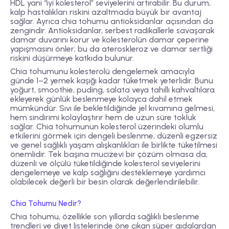
HDL yani “iyi kolesterol” seviyelerini artırabilir. Bu durum,
kalp hastalıkları riskini azaltmada büyük bir avantaj
sağlar. Ayrıca chia tohumu
antioksidanlar
açısından da
zengindir. Antioksidanlar, serbest radikallerle savaşarak
damar duvarını korur ve kolesterolün damar çeperine
yapışmasını önler; bu da ateroskleroz ve damar sertliği
riskini düşürmeye katkıda bulunur.
Chia tohumunu kolesterolü dengelemek amacıyla
günde 1–2 yemek kaşığı kadar tüketmek yeterlidir. Bunu
yoğurt, smoothie, puding, salata veya tahıllı kahvaltılara
ekleyerek günlük beslenmeye kolayca dahil etmek
mümkündür. Sıvı ile bekletildiğinde jel kıvamına gelmesi,
hem sindirimi kolaylaştırır hem de uzun süre tokluk
sağlar. Chia tohumunun kolesterol üzerindeki olumlu
etkilerini görmek için dengeli beslenme, düzenli egzersiz
ve genel sağlıklı yaşam alışkanlıkları ile birlikte tüketilmesi
önemlidir. Tek başına mucizevi bir çözüm olmasa da,
düzenli ve ölçülü tüketildiğinde kolesterol seviyelerini
dengelemeye ve kalp sağlığını desteklemeye yardımcı
olabilecek değerli bir besin olarak değerlendirilebilir.
Chia Tohumu Nedir?
Chia tohumu, özellikle son yıllarda sağlıklı beslenme
trendleri ve diyet listelerinde öne çıkan süper gıdalardan