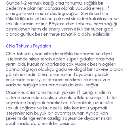
Günde 1-2 yemek kaşığı chia tohumu, sağlıklı bir
beslenme planının parçası olarak vücuda enerji, lif,
omega-3 ve mineral desteği sağlar. Sıvı ile birlikte
tüketildiğinde jel hâline gelmesi sindirimi kolaylaştırır ve
tokluk süresini artırır. Böylece chia tohumu hem sağlığı
destekleyen hem de enerji veren etkili bir süper gıda
olarak günlük beslenmeye rahatlıkla dahil edilebilir.
Chia Tohumu Faydaları
Chia tohumu, son yıllarda sağlıklı beslenme ve diyet
listelerinde sıkça tercih edilen süper gıdalar arasında
yerini aldı. Küçük miktarlarda çok yüksek besin öğeleri
barındırdığı için oldukça güçlü ve doğal bir takviye olarak
görülmektedir. Chia tohumunun faydaları, günlük
yaşamda enerjiyi artırmaya yardımcı olurken uzun
vadede sağlığın korunmasına da katkı sağlar.
Öncelikle, chia tohumunun yüksek lif içeriği sindirim
sistemi üzerinde oldukça olumlu etkilere sahiptir. Lifler
sayesinde bağırsak hareketleri düzenlenir, uzun süre
tokluk sağlanır ve bu özellik kilo kontrolü yapmak
isteyenler için büyük bir avantaj sunar. Ayrıca, kan
şekerini dengeleme özelliği sayesinde diyabet riskini
azaltmada da önemli bir besindir.