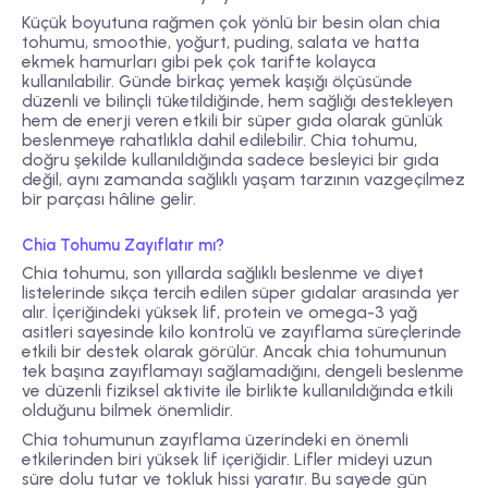
Küçük boyutuna rağmen çok yönlü bir besin olan chia
tohumu, smoothie, yoğurt, puding, salata ve hatta
ekmek hamurları gibi pek çok tarifte kolayca
kullanılabilir. Günde birkaç yemek kaşığı ölçüsünde
düzenli ve bilinçli tüketildiğinde, hem sağlığı destekleyen
hem de enerji veren etkili bir süper gıda olarak günlük
beslenmeye rahatlıkla dahil edilebilir. Chia tohumu,
doğru şekilde kullanıldığında sadece besleyici bir gıda
değil, aynı zamanda sağlıklı yaşam tarzının vazgeçilmez
bir parçası hâline gelir.
Chia Tohumu Zayıflatır mı?
Chia tohumu, son yıllarda sağlıklı beslenme ve diyet
listelerinde sıkça tercih edilen süper gıdalar arasında yer
alır. İçeriğindeki yüksek lif, protein ve omega-3 yağ
asitleri sayesinde kilo kontrolü ve zayıflama süreçlerinde
etkili bir destek olarak görülür. Ancak chia tohumunun
tek başına zayıflamayı sağlamadığını, dengeli beslenme
ve düzenli fiziksel aktivite ile birlikte kullanıldığında etkili
olduğunu bilmek önemlidir.
Chia tohumunun zayıflama üzerindeki en önemli
etkilerinden biri
yüksek lif içeriğidir
. Lifler mideyi uzun
süre dolu tutar ve tokluk hissi yaratır. Bu sayede gün